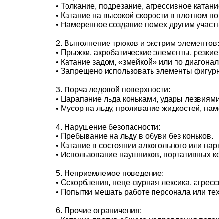
• Толкание, подрезание, агрессивное катани
• Катание на высокой скорости в плотном по
• Намеренное создание помех другим участ
2. Выполнение трюков и экстрим-элементов:
• Прыжки, акробатические элементы, резкие
• Катание задом, «змейкой» или по диагона
• Запрещено использовать элементы фигурн
3. Порча ледовой поверхности:
• Царапание льда коньками, удары лезвиям
• Мусор на льду, проливание жидкостей, на
4. Нарушение безопасности:
• Пребывание на льду в обуви без коньков.
• Катание в состоянии алкогольного или нар
• Использование наушников, портативных ко
5. Неприемлемое поведение:
• Оскорбления, нецензурная лексика, агресс
• Попытки мешать работе персонала или те
6. Прочие ограничения: