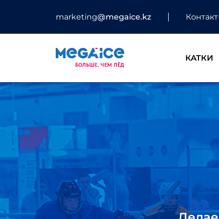
marketing
@megaice.kz
Контакт
КАТКИ
Делае