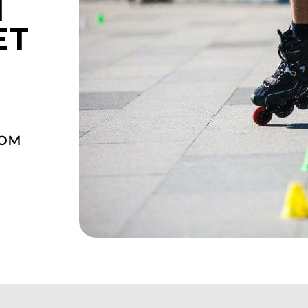
М
ЕТ
том