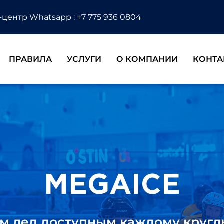
-центр Whatsapp : +7 775 936 0804
ПРАВИЛА
УСЛУГИ
О КОМПАНИИ
КОНТА
MEGAICE
м лед доступным каждому кругл